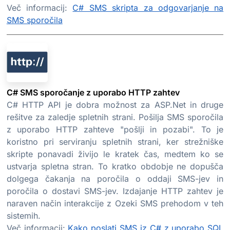
Več informacij:
C# SMS skripta za odgovarjanje na
SMS sporočila
C# SMS sporočanje z uporabo HTTP zahtev
C# HTTP API je dobra možnost za ASP.Net in druge
rešitve za zaledje spletnih strani. Pošilja SMS sporočila
z uporabo HTTP zahteve "pošlji in pozabi". To je
koristno pri serviranju spletnih strani, ker strežniške
skripte ponavadi živijo le kratek čas, medtem ko se
ustvarja spletna stran. To kratko obdobje ne dopušča
dolgega čakanja na poročila o oddaji SMS-jev in
poročila o dostavi SMS-jev. Izdajanje HTTP zahtev je
naraven način interakcije z Ozeki SMS prehodom v teh
sistemih.
Več informacij:
Kako poslati SMS iz C# z uporabo SQL