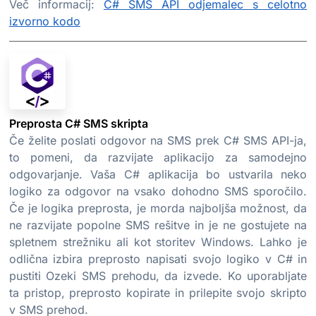
Več informacij:
C# SMS API odjemalec s celotno
izvorno kodo
Preprosta C# SMS skripta
Če želite poslati odgovor na SMS prek C# SMS API-ja,
to pomeni, da razvijate aplikacijo za samodejno
odgovarjanje. Vaša C# aplikacija bo ustvarila neko
logiko za odgovor na vsako dohodno SMS sporočilo.
Če je logika preprosta, je morda najboljša možnost, da
ne razvijate popolne SMS rešitve in je ne gostujete na
spletnem strežniku ali kot storitev Windows. Lahko je
odlična izbira preprosto napisati svojo logiko v C# in
pustiti Ozeki SMS prehodu, da izvede. Ko uporabljate
ta pristop, preprosto kopirate in prilepite svojo skripto
v SMS prehod.