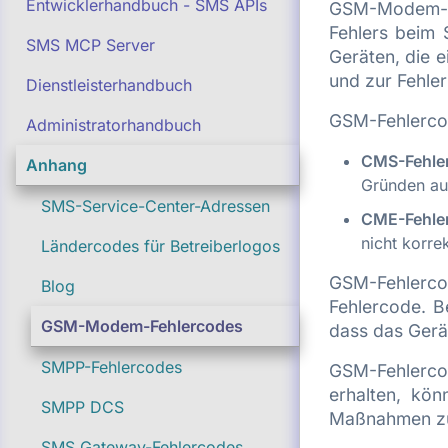
Entwicklerhandbuch - SMS APIs
GSM-Modem-Fe
Fehlers beim
SMS MCP Server
Geräten, die 
und zur Fehle
Dienstleisterhandbuch
GSM-Fehlercod
Administratorhandbuch
CMS-Fehle
Anhang
Gründen auf
SMS-Service-Center-Adressen
CME-Fehle
nicht korre
Ländercodes für Betreiberlogos
GSM-Fehlercod
Blog
Fehlercode. B
GSM-Modem-Fehlercodes
dass das Gerät
SMPP-Fehlercodes
GSM-Fehlerco
erhalten, kö
SMPP DCS
Maßnahmen zu 
SMS Gateway-Fehlercodes