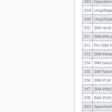
303
Operation
304
Ungültig
305
Ungültig
310
SIM nicht
311
SIM-PIN e
312
PH-SIM-PI
313
SIM-Fehle
314
SIM besch
315
SIM falsc
316
SIM-PUK 
317
SIM-PIN2 
318
SIM-PUK2
320
Speicherf