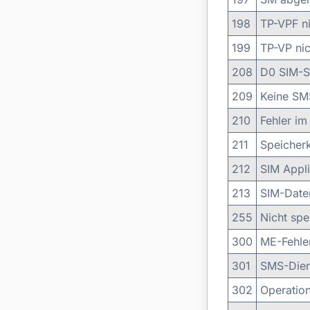
198
TP-VPF ni
199
TP-VP nic
208
D0 SIM-S
209
Keine SMS
210
Fehler i
211
Speicherk
212
SIM Appli
213
SIM-Date
255
Nicht spe
300
ME-Fehle
301
SMS-Dien
302
Operation