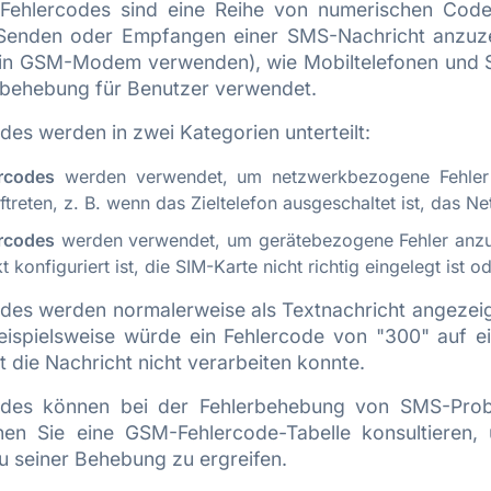
hlercodes sind eine Reihe von numerischen Codes
 Senden oder Empfangen einer SMS-Nachricht anzuz
ein GSM-Modem verwenden), wie Mobiltelefonen und 
rbehebung für Benutzer verwendet.
es werden in zwei Kategorien unterteilt:
rcodes
werden verwendet, um netzwerkbezogene Fehler 
treten, z. B. wenn das Zieltelefon ausgeschaltet ist, das Net
rcodes
werden verwendet, um gerätebezogene Fehler anzuz
kt konfiguriert ist, die SIM-Karte nicht richtig eingelegt is
es werden normalerweise als Textnachricht angezeig
eispielsweise würde ein Fehlercode von "300" auf ei
 die Nachricht nicht verarbeiten konnte.
des können bei der Fehlerbehebung von SMS-Proble
nnen Sie eine GSM-Fehlercode-Tabelle konsultiere
seiner Behebung zu ergreifen.