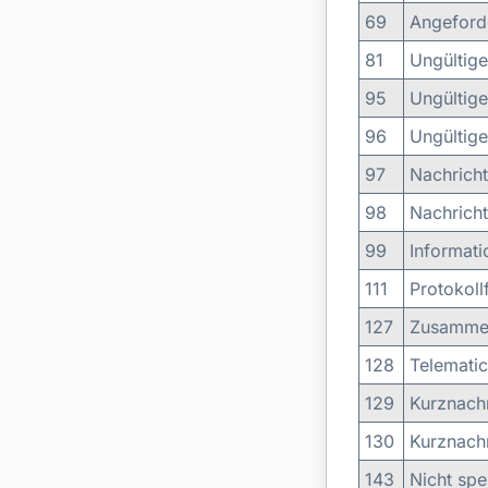
69
Angeforde
81
Ungültige
95
Ungültige
96
Ungültige
97
Nachricht
98
Nachricht
99
Informati
111
Protokollf
127
Zusammena
128
Telematic
129
Kurznachr
130
Kurznachr
143
Nicht spe