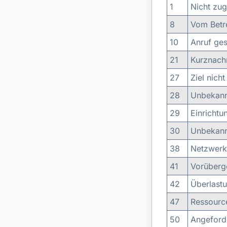
1
Nicht zug
8
Vom Betre
10
Anruf ges
21
Kurznachr
27
Ziel nicht
28
Unbekann
29
Einrichtu
30
Unbekann
38
Netzwerk
41
Vorüberg
42
Überlast
47
Ressource
50
Angeforde