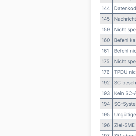
144
Datenkodi
145
Nachricht
159
Nicht spe
160
Befehl ka
161
Befehl nic
175
Nicht spe
176
TPDU nich
192
SC beschä
193
Kein SC-
194
SC-Syste
195
Ungültig
196
Ziel-SME 
197
SM abgel