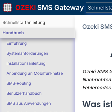
OZEKI
SMS Gateway
Schnellst
Schnellstartanleitung
Ozeki SM
Handbuch
Einführung
Systemanforderungen
Installationsanleitung
Ozeki SMS G
Anbindung an Mobilfunknetze
Nachrichten
SMS-Routing
Fehlercodes 
Benutzerhandbuch
Was is
SMS aus Anwendungen