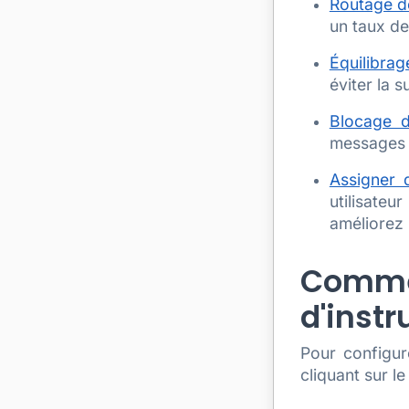
Routage d
un taux de
Équilibra
éviter la 
Blocage d
messages n
Assigner 
utilisateu
améliorez 
Commen
d'instr
Pour configur
cliquant sur l