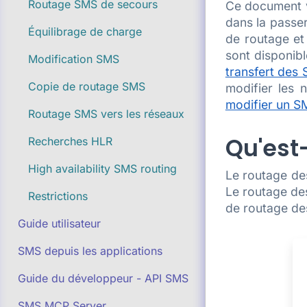
Routage SMS de secours
Ce document v
dans la passer
Équilibrage de charge
de routage e
sont disponib
Modification SMS
transfert des 
Copie de routage SMS
modifier les 
modifier un SM
Routage SMS vers les réseaux
Qu'est
Recherches HLR
High availability SMS routing
Le routage des
Le routage des
Restrictions
de routage des
Guide utilisateur
SMS depuis les applications
Guide du développeur - API SMS
SMS MCP Server