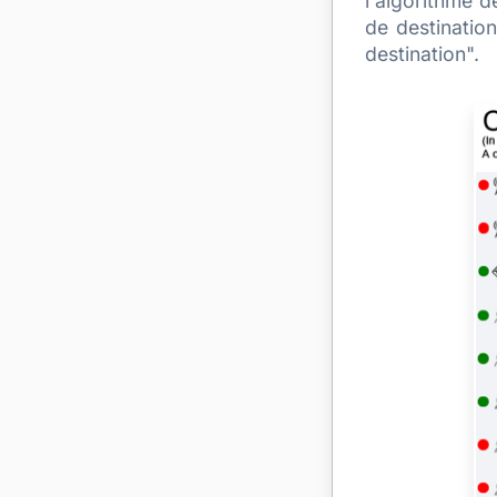
l'algorithme 
de destinatio
destination".