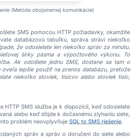
enie (Metóda obojsmernej komunikácie)
odošlete SMS pomocou HTTP požiadavky, okamžite
ate databázovú tabuľku, správa strávi niekoľko
ípade, že odosielate len niekoľko správ za minútu.
ieťovej šírky pásma a výpočtového výkonu. To
oľba. Ak odošlete jednu SMS, dostane sa tam o
e oveľa lepšie použiť na prenos databázu, pretože
e niekoľko stoviek, tisícov alebo stoviek tisíc,
e HTTP SMS služba je k dispozícii, keď odosielate
vaná alebo keď dôjde k dočasnému zlyhaniu siete,
ento problém neovplyvňuje
SQL to SMS riešenie
.
slaných správ a správ o doručení do siete alebo