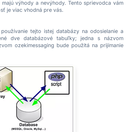
i majú výhody a nevýhody. Tento sprievodca vám
ť je viac vhodná pre vás.
užívanie tejto istej databázy na odosielanie a
rené dve databázové tabuľky; jedna s názvom
zvom ozekimessaging bude použitá na prijímanie