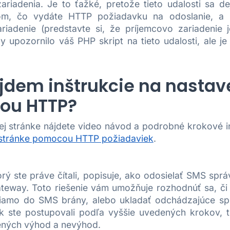
ariadenia. Je to ťažké, pretože tieto udalosti sa d
m, čo vydáte HTTP požiadavku na odoslanie, a 
ariadenie (predstavte si, že príjemcovo zariadeni
y upozornilo váš PHP skript na tieto udalosti, ale j
jdem inštrukcie na nastav
ou HTTP?
ej stránke nájdete video návod a podrobné krokové i
stránke pomocou HTTP požiadaviek
.
rý ste práve čítali, popisuje, ako odosielať SMS sp
eway. Toto riešenie vám umožňuje rozhodnúť sa, či
iamo do SMS brány, alebo ukladať odchádzajúce sp
k ste postupovali podľa vyššie uvedených krokov, 
ených výhod a nevýhod.