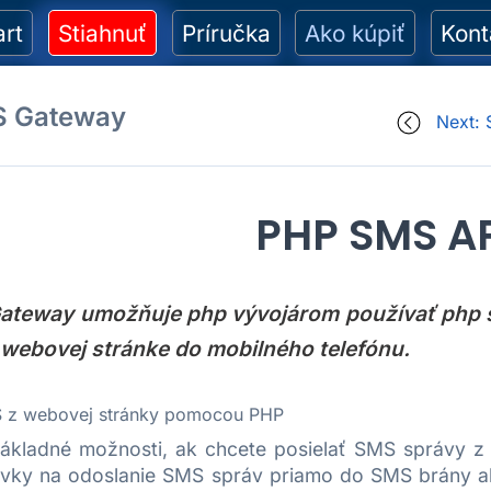
art
Stiahnuť
Príručka
Ako kúpiť
Kont
S Gateway
Next:
PHP SMS AP
ateway umožňuje php vývojárom používať php sm
 webovej stránke do mobilného telefónu.
S z webovej stránky pomocou PHP
základné možnosti, ak chcete posielať SMS správy z
vky na odoslanie SMS správ priamo do SMS brány al