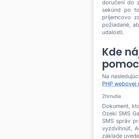
doručení do z
sekúnd po to
príjemcovo z
požiadané, ab
udalostí.
Kde ná
pomoc
Na nasledujúc
PHP webovej 
Zhrnutie
Dokument, kto
Ozeki SMS Gat
SMS správ pr
vyzdvihnúť. A
základe uved