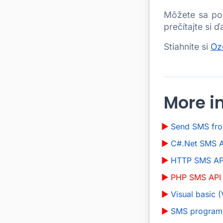
Môžete sa pon
prečítajte si 
Stiahnite si
Oz
More i
Send SMS fr
C#.Net SMS A
HTTP SMS AP
PHP SMS API 
Visual basic 
SMS program