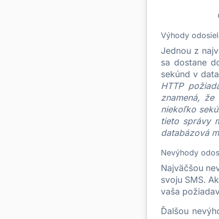
Výhody odosie
Jednou z najv
sa dostane d
sekúnd v data
HTTP požiada
znamená, že 
niekoľko sekú
tieto správy 
databázová mo
Nevýhody odos
Najväčšou nev
svoju SMS. Ak
vaša požiadav
Ďalšou nevýho