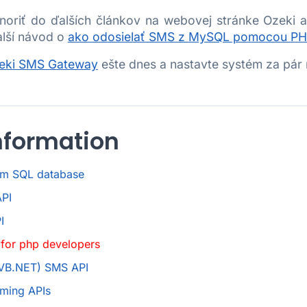
oriť do ďalších článkov na webovej stránke Ozeki a
ďalší návod o
ako odosielať SMS z MySQL pomocou P
eki SMS Gateway
ešte dnes a nastavte systém za pár 
nformation
om SQL database
PI
I
for php developers
(VB.NET) SMS API
ming APIs