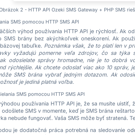
Obrázok 2 - HTTP API Ozeki SMS Gateway + PHP SMS rieš
lania SMS pomocou HTTP SMS API
äčších výhod používania HTTP API je rýchlosť. Ak 
o SMS brány bez akýchkoľvek oneskorení. Ak použív
bázovej tabuľke.
Poznámka však, že to platí len v pr
vky vyžadujú pomerne veľa zdrojov, čo sa týka s
ak odosielate správy hromadne, nie je to dobrá v
nd rýchlejšie. Ak chcete odoslať viac ako 10 správ, j
môže SMS brána vybrať jedným dotazom. Ak odosielat
žnosť je jediná platná voľba.
ielania SMS pomocou HTTP SMS API
ýhodou používania HTTP API je, že sa musíte uistiť, ž
 odošlete SMS v momente, keď je SMS brána reštarto
ka nebude fungovať. Vaša SMS môže byť stratená. T
dou je dodatočná práca potrebná na sledovanie odo