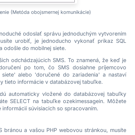
enie (Metóda obojsmernej komunikácie)
dnoduché odoslať správu jednoduchým vytvorením
síte urobiť, je jednoducho vykonať príkaz SQL
 odošle do mobilnej siete.
vašich odchádzajúcich SMS. To znamená, že keď je
 doručení po tom, čo SMS dosiahne príjemcovo
siete' alebo 'doručené do zariadenia' a nastaví
y tieto informácie v databázovej tabuľke.
udú automaticky vložené do databázovej tabuľky
áte SELECT na tabuľke ozekimessagein. Môžete
 informácií súvisiacich so spracovaním.
S bránou a vašou PHP webovou stránkou, musíte