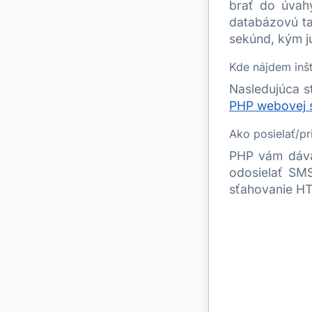
brať do úvah
databázovú ta
sekúnd, kým j
Kde nájdem inš
Nasledujúca s
PHP webovej 
Ako posielať/p
PHP vám dáva
odosielať SM
sťahovanie H