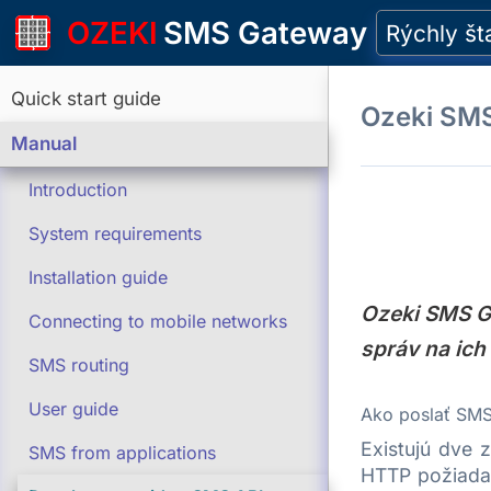
OZEKI
SMS Gateway
Rýchly št
Quick start guide
Ozeki SM
Manual
Introduction
System requirements
Installation guide
Ozeki SMS G
Connecting to mobile networks
správ na ich
SMS routing
User guide
Ako poslať SM
Existujú dve 
SMS from applications
HTTP požiada