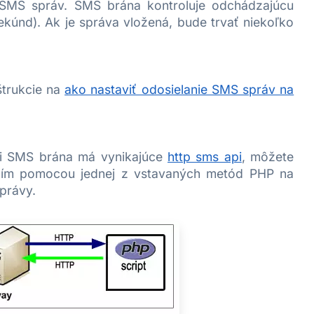
í SMS správ. SMS brána kontroluje odchádzajúcu
ekúnd). Ak je správa vložená, bude trvať niekoľko
štrukcie na
ako nastaviť odosielanie SMS správ na
i SMS brána má vynikajúce
http sms api
, môžete
ním pomocou jednej z vstavaných metód PHP na
právy.