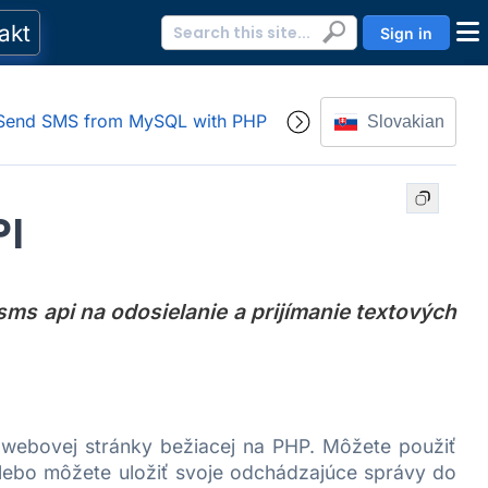
akt
Sign in
 Send SMS from MySQL with PHP
Slovakian
I
s api na odosielanie a prijímanie textových
 webovej stránky bežiacej na PHP. Môžete použiť
ebo môžete uložiť svoje odchádzajúce správy do