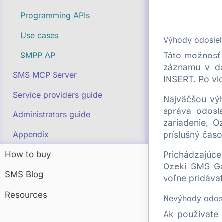
Programming APIs
Use cases
Výhody odosiel
Táto možnosť 
SMPP API
záznamu v da
SMS MCP Server
INSERT. Po vlo
Service providers guide
Najväčšou výh
správa odosl
Administrators guide
zariadenie, O
príslušný časo
Appendix
Prichádzajúc
How to buy
Ozeki SMS Ga
SMS Blog
voľne pridávať
Resources
Nevýhody odosi
Ak používate