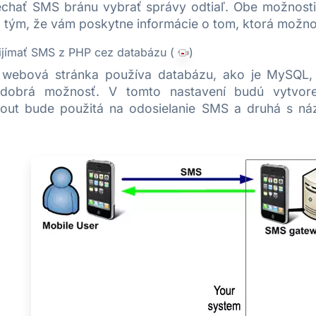
echať SMS bránu vybrať správy odtiaľ. Obe možnost
tým, že vám poskytne informácie o tom, ktorá možnos
rijímať SMS z PHP cez databázu (
)
webová stránka používa databázu, ako je MySQL, po
e dobrá možnosť. V tomto nastavení budú vytvo
out bude použitá na odosielanie SMS a druhá s ná