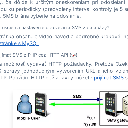
y, že dôjde k určitým oneskoreniam pri odosielan
buľku periodicky (predvolený interval kontroly je 5 s
u SMS brána vyberie na odoslanie.
trukcie na nastavenie odosielania SMS z databázy?
tránka obsahuje video návod a podrobné krokové in
stránke s MySQL
.
rijímať SMS z PHP cez HTTP API (
)
 možnosť vydávať HTTP požiadavky. Pretože Ozek
S správy jednoduchým vytvorením URL a jeho vola
TTP. Použitím HTTP požiadavky môžete
prijímať SMS
s