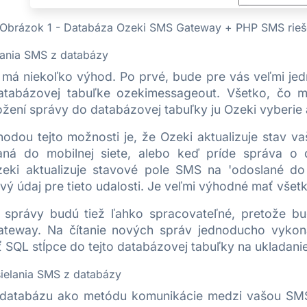
Obrázok 1 - Databáza Ozeki SMS Gateway + PHP SMS rieš
ania SMS z databázy
má niekoľko výhod. Po prvé, bude pre vás veľmi je
tabázovej tabuľke ozekimessageout. Všetko, čo mu
žení správy do databázovej tabuľky ju Ozeki vyberie a
odou tejto možnosti je, že Ozeki aktualizuje stav 
aná do mobilnej siete, alebo keď príde správa o
zeki aktualizuje stavové pole SMS na 'odoslané do 
vý údaj pre tieto udalosti. Je veľmi výhodné mať všetk
e správy budú tiež ľahko spracovateľné, pretože b
teway. Na čítanie nových správ jednoducho vykon
 SQL stĺpce do tejto databázovej tabuľky na ukladanie
elania SMS z databázy
 databázu ako metódu komunikácie medzi vašou SM