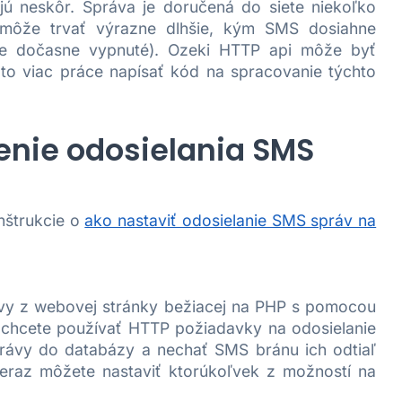
ejú neskôr. Správa je doručená do siete niekoľko
môže trvať výrazne dlhšie, kým SMS dosiahne
e je dočasne vypnuté). Ozeki HTTP api môže byť
e to viac práce napísať kód na spracovanie týchto
enie odosielania SMS
nštrukcie o
ako nastaviť odosielanie SMS správ na
rávy z webovej stránky bežiacej na PHP s pomocou
 chcete používať HTTP požiadavky na odosielanie
rávy do databázy a nechať SMS bránu ich odtiaľ
teraz môžete nastaviť ktorúkoľvek z možností na