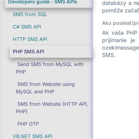
Developers guide - SMS APIs
databázy a n
pomôže začať 
SMS from SQL
Ako posielať/p
C# SMS API
Ak vaša PHP 
HTTP SMS API
prijímanie j
ozekimessage
PHP SMS API
SMS.
Send SMS from MySQL with
PHP
SMS from Website using
MySQL and PHP
SMS from Website (HTTP API,
PHP)
PHP OTP
VB.NET SMS API