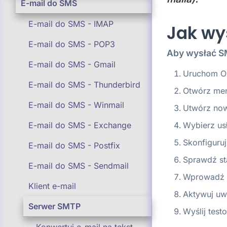
E-mail do SMS
E-mail do SMS - IMAP
Jak wy
E-mail do SMS - POP3
Aby wysłać S
E-mail do SMS - Gmail
Uruchom O
E-mail do SMS - Thunderbird
Otwórz men
E-mail do SMS - Winmail
Utwórz no
Wybierz u
E-mail do SMS - Exchange
Skonfiguruj
E-mail do SMS - Postfix
Sprawdź st
E-mail do SMS - Sendmail
Wprowadź 
Klient e-mail
Aktywuj uwi
Serwer SMTP
Wyślij tes