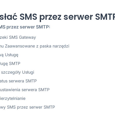
słać SMS przez serwer SMT
MS przez serwer SMTP:
zeki SMS Gateway
u Zaawansowane z paska narzędzi
wą Usługę
sługę SMTP
 szczegóły Usługi
atus serwera SMTP
ustawienia serwera SMTP
erzytelnianie
towy SMS przez serwer SMTP