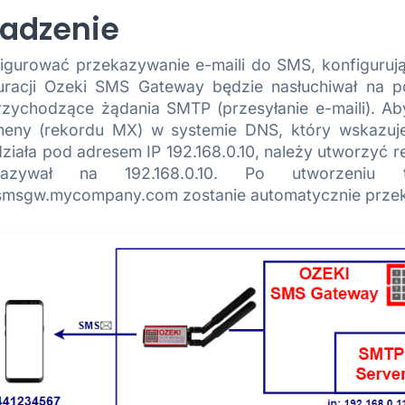
adzenie
igurować przekazywanie e-maili do SMS, konfigur
guracji Ozeki SMS Gateway będzie nasłuchiwał na 
zychodzące żądania SMTP (przesyłanie e-maili). Aby
eny (rekordu MX) w systemie DNS, który wskazuje
iała pod adresem IP 192.168.0.10, należy utworzyć
kazywał na 192.168.0.10. Po utworzeniu
sgw.mycompany.com zostanie automatycznie przeka