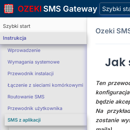
OZEKI
SMS Gateway
Szybki st
Szybki start
Ozeki SM
Instrukcja
Wprowadzenie
Jak
Wymagania systemowe
Przewodnik instalacji
Ten przewod
Łączenie z sieciami komórkowymi
konfiguracj
Routowanie SMS
będzie akcep
Przewodnik użytkownika
Na przykła
zostanie wy
SMS z aplikacji
maila).