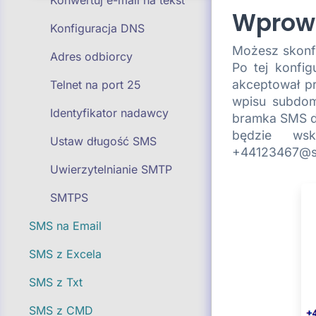
Konwertuj e-mail na tekst
Wprow
Konfiguracja DNS
Możesz skonf
Adres odbiorcy
Po tej konfi
akceptował pr
Telnet na port 25
wpisu subdom
Identyfikator nadawcy
bramka SMS dz
będzie ws
Ustaw długość SMS
+44123467@sm
Uwierzytelnianie SMTP
SMTPS
SMS na Email
SMS z Excela
SMS z Txt
SMS z CMD