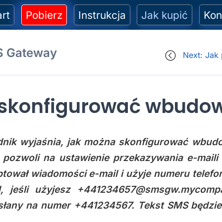
art
Pobierz
Instrukcja
Jak kupić
Kon
S Gateway
Next: Jak
 skonfigurować wbudo
nik wyjaśnia, jak można skonfigurować wbu
a pozwoli na ustawienie przekazywania e-mai
tował wiadomości e-mail i użyje numeru telefo
d, jeśli użyjesz +441234657@smsgw.mycompa
słany na numer +441234567. Tekst SMS będzie t