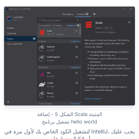
الشكل 5 - إضافة Scala المثبتة
تشغيل برنامج hello world
لتشغيل الكود الخاص بك لأول مرة في IntelliJ، يجب عليك
الضغط على F4 أو