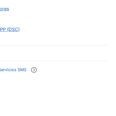
ores
MPP (DSC)
Servicios SMS