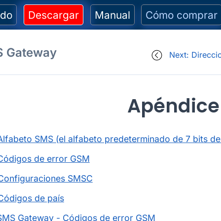
ido
Descargar
Manual
Cómo comprar
S Gateway
Next: Direcci
Apéndice
Alfabeto SMS (el alfabeto predeterminado de 7 bits de
Códigos de error GSM
 Configuraciones SMSC
Códigos de país
 SMS Gateway - Códigos de error GSM