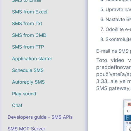
SMS to Email
Upravte na
SMS from Excel
Nastavte S
SMS from Txt
Odošlite e
SMS from CMD
Skontrolujt
SMS from FTP
E-mail na SMS
Application starter
Toto video v
preddefinov
Schedule SMS
používateľa/a
3:33, ale veľ
Autoreply SMS
SMS gateway, 
Play sound
Chat
Developers guide - SMS APIs
SMS MCP Server