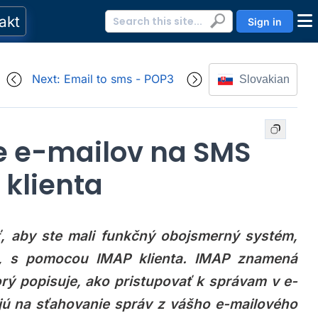
akt
Sign in
Next: Email to sms - POP3
Slovakian
e e-mailov na SMS
klienta
ť, aby ste mali funkčný obojsmerný systém,
k, s pomocou IMAP klienta. IMAP znamená
torý popisuje, ako pristupovať k správam v e-
ajú na sťahovanie správ z vášho e-mailového