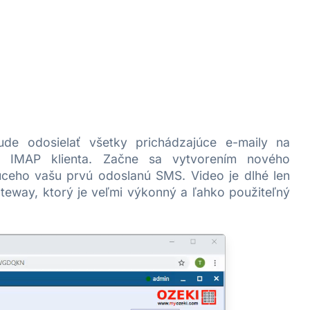
de odosielať všetky prichádzajúce e-maily na
 IMAP klienta. Začne sa vytvorením nového
júceho vašu prvú odoslanú SMS. Video je dlhé len
eway, ktorý je veľmi výkonný a ľahko použiteľný