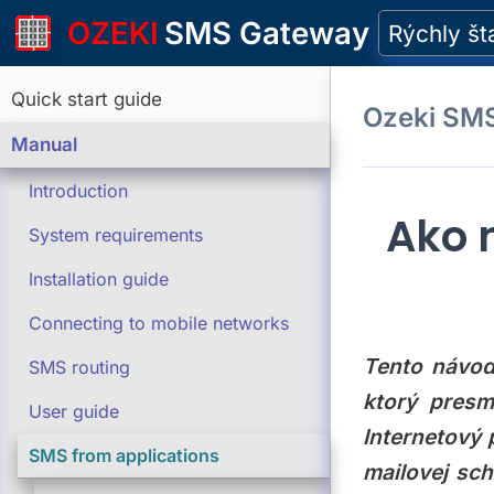
OZEKI
SMS Gateway
Rýchly št
Quick start guide
Ozeki SM
Manual
Introduction
Ako 
System requirements
Installation guide
Connecting to mobile networks
Tento návod
SMS routing
ktorý pres
User guide
Internetový 
SMS from applications
mailovej sch