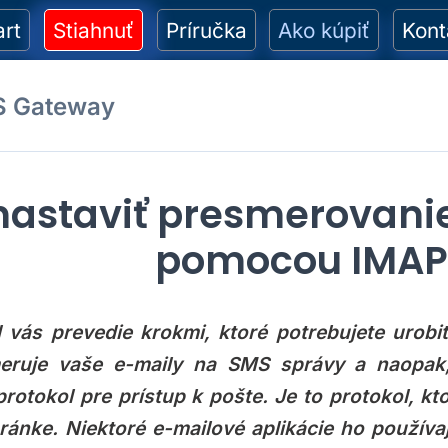
art
Stiahnuť
Príručka
Ako kúpiť
Kont
S Gateway
nastaviť presmerovani
pomocou IMAP 
 vás prevedie krokmi, ktoré potrebujete urobi
meruje vaše e-maily na SMS správy a naopa
protokol pre prístup k pošte. Je to protokol, k
ránke. Niektoré e-mailové aplikácie ho použív