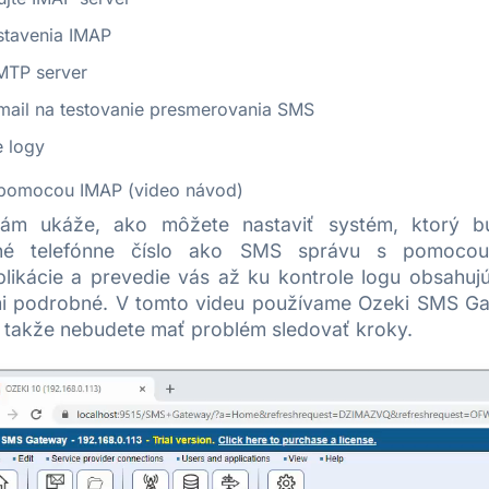
stavenia IMAP
MTP server
-mail na testovanie presmerovania SMS
e logy
 pomocou IMAP (video návod)
ám ukáže, ako môžete nastaviť systém, ktorý bu
ané telefónne číslo ako SMS správu s pomocou
plikácie a prevedie vás až ku kontrole logu obsahu
mi podrobné. V tomto videu používame Ozeki SMS Gat
takže nebudete mať problém sledovať kroky.