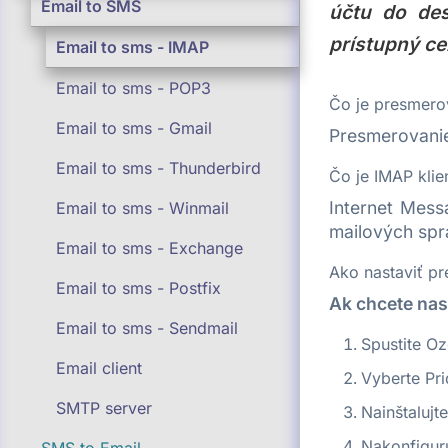
Email to SMS
účtu do des
prístupný ce
Email to sms - IMAP
Email to sms - POP3
Čo je presmero
Email to sms - Gmail
Presmerovanie 
Email to sms - Thunderbird
Čo je IMAP klie
Internet Mess
Email to sms - Winmail
mailových spr
Email to sms - Exchange
Ako nastaviť p
Email to sms - Postfix
Ak chcete nas
Email to sms - Sendmail
Spustite O
Email client
Vyberte Pri
SMTP server
Nainštalujt
Nakonfigur