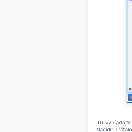
Tu vyhľadajt
tlačidlo Inštal