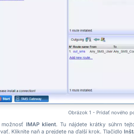
Obrázok 1 - Pridať nového p
e možnosť
IMAP klient
. Tu nájdete krátky súhrn te
ovať. Kliknite naň a prejdete na ďalší krok. Tlačidlo
Inšt