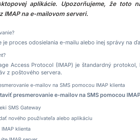
ktopovej aplikácie. Upozorňujeme, že toto na
z IMAP na e-mailovom serveri.
vanie?
je proces odosielania e-mailu alebo inej správy na ďal
nt?
age Access Protocol (IMAP) je štandardný protokol, kt
áv z poštového servera.
resmerovanie e-mailov na SMS pomocou IMAP klienta
taviť presmerovanie e-mailov na SMS pomocou IMAP 
zeki SMS Gateway
dať nového používateľa alebo aplikáciu
e IMAP klienta
ujte IMAP server