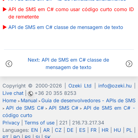
API de SMS em C# como usar código curto como ID
de remetente
API de SMS em C# classe de mensagem de texto
Next: API de SMS em C# classe de
mensagem de texto
Copyright © 2000-
2026 |
Ozeki Ltd
|
info@ozeki.hu
|
Live chat
|
+36 20 355 8253
Home
Manual
Guia de desenvolvedores - APIs de SMS
>
>
API de SMS C#
API SMS C#
API de SMS em C# -
>
>
>
código curto
Privacy
|
Terms of use
| 221 | 216.73.217.34
Languages:
EN
|
AR
|
CZ
|
DE
|
ES
|
FR
|
HR
|
HU
|
PL
|
PT
|
RO
|
RS
|
SI
|
SK