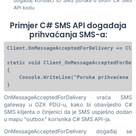
događaj koristeći ID SMS poruke u svom C# SMS
API kodu
Primjer C# SMS API događaja
prihvaćanja SMS-a:
Client.OnMessageAcceptedForDelivery += Clie
static void Client_OnMessageAcceptedForDeli
{

    Console.WriteLine("Poruka prihvaćena za
OnMessageAcceptedForDelivery vraća SMS
gateway u OZX PDU-u, kako bi obavijestio C#
SMS klijenta o činjenici da je SMS uspješno dodan
u mapu "outbox" korisnika C# SMS API-ja.
OnMessageAcceptedForDelivery događaj se