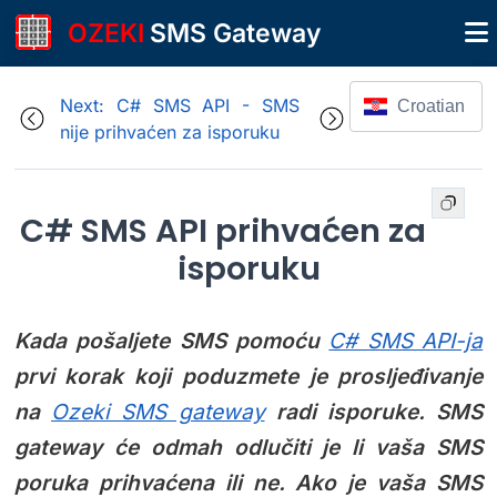
OZEKI
SMS Gateway
Next: C# SMS API - SMS
Croatian
nije prihvaćen za isporuku
C# SMS API prihvaćen za
isporuku
Kada pošaljete SMS pomoću
C# SMS API-ja
prvi korak koji poduzmete je prosljeđivanje
na
Ozeki SMS gateway
radi isporuke. SMS
gateway će odmah odlučiti je li vaša SMS
poruka prihvaćena ili ne. Ako je vaša SMS