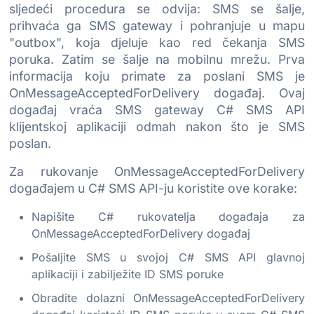
sljedeći procedura se odvija: SMS se šalje,
prihvaća ga SMS gateway i pohranjuje u mapu
"outbox", koja djeluje kao red čekanja SMS
poruka. Zatim se šalje na mobilnu mrežu. Prva
informacija koju primate za poslani SMS je
OnMessageAcceptedForDelivery događaj. Ovaj
događaj vraća SMS gateway C# SMS API
klijentskoj aplikaciji odmah nakon što je SMS
poslan.
Za rukovanje OnMessageAcceptedForDelivery
događajem u C# SMS API-ju koristite ove korake:
Napišite C# rukovatelja događaja za
OnMessageAcceptedForDelivery događaj
Pošaljite SMS u svojoj C# SMS API glavnoj
aplikaciji i zabilježite ID SMS poruke
Obradite dolazni OnMessageAcceptedForDelivery