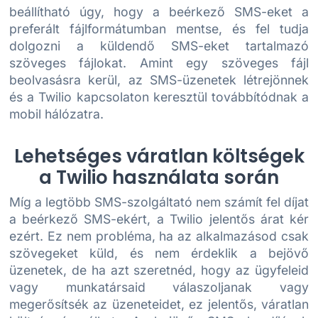
beállítható úgy, hogy a beérkező SMS-eket a
preferált fájlformátumban mentse, és fel tudja
dolgozni a küldendő SMS-eket tartalmazó
szöveges fájlokat. Amint egy szöveges fájl
beolvasásra kerül, az SMS-üzenetek létrejönnek
és a Twilio kapcsolaton keresztül továbbítódnak a
mobil hálózatra.
Lehetséges váratlan költségek
a Twilio használata során
Míg a legtöbb SMS-szolgáltató nem számít fel díjat
a beérkező SMS-ekért, a Twilio jelentős árat kér
ezért. Ez nem probléma, ha az alkalmazásod csak
szövegeket küld, és nem érdeklik a bejövő
üzenetek, de ha azt szeretnéd, hogy az ügyfeleid
vagy munkatársaid válaszoljanak vagy
megerősítsék az üzeneteidet, ez jelentős, váratlan