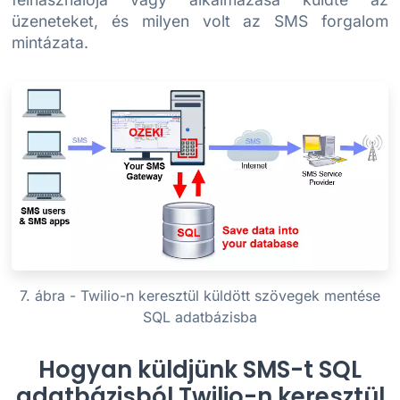
üzeneteket, és milyen volt az SMS forgalom
mintázata.
7. ábra - Twilio-n keresztül küldött szövegek mentése
SQL adatbázisba
Hogyan küldjünk SMS-t SQL
adatbázisból Twilio-n keresztül