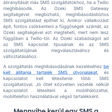
átirányítását más SMS szolgáltatókhoz, ha a Twilio
meghibásodik. Az Ozeki SMS Gateway
segítségével megbízható, meghibásodásbiztos
SMS szolgáltatást építhet ki. Amikor vállalkozást
épít, fontos csökkenteni a függőségek számát, az
Ozeki segítségével ezt megteheti, mert nem lesz
függőben a Twilio-tól. Az Ozeki szabadságot ad
az SMS kapcsolat típusának és az SMS
szolgáltatójának megválasztásához és
változtatásához.
A szolgáltatás meghibásodásának kezeléséhez
be
kell állítania tartalék SMS útvonalakat
, és
kapcsolatot kell létesítenie több SMS
szolgáltatóval. Jó ötlet közvetlen vezeték nélküli
kapcsolatot létesíteni a mobilhálózattal,
mobiltelefon használatával végső tartalékként.
Mennyibe kerül egy SMS a