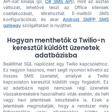
API-kat kínálja (pl.
C# SMS API
), mint az asztali
változat, lehetővé teszi az Office kliensek
csatlakozását, létrehozhat E-mailből SMS
konfigurációkat, és akár
Android SMPP SMS
gateway
szolgáltatást is nyújthat.
Hogyan menthetők a Twilio-n
keresztül küldött üzenetek
adatbázisba
Beállíthat SQL naplózást egy Twilio kapcsolathoz.
Ez nagyon hasznos, mert segít nyomon követni az
összes SMS üzenetet, amelyet a Twilio
kapcsolaton keresztül küldött vagy fogadott. Ez
az adatbázis napló nemcsak régi üzenetek
visszakeresésére használható viták esetén, de heti
vagy havi jelentések készítésére is. Ezek a
jelentések megmutatják, hogy a rendszer mely
felhasználója vagy alkalmazása küldte az