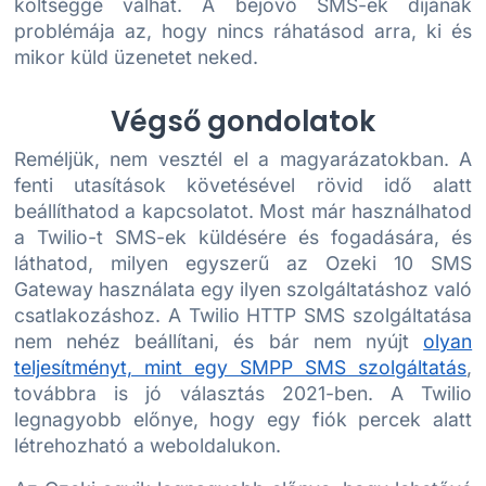
költséggé válhat. A bejövő SMS-ek díjának
problémája az, hogy nincs ráhatásod arra, ki és
mikor küld üzenetet neked.
Végső gondolatok
Reméljük, nem vesztél el a magyarázatokban. A
fenti utasítások követésével rövid idő alatt
beállíthatod a kapcsolatot. Most már használhatod
a Twilio-t SMS-ek küldésére és fogadására, és
láthatod, milyen egyszerű az Ozeki 10 SMS
Gateway használata egy ilyen szolgáltatáshoz való
csatlakozáshoz. A Twilio HTTP SMS szolgáltatása
nem nehéz beállítani, és bár nem nyújt
olyan
teljesítményt, mint egy SMPP SMS szolgáltatás
,
továbbra is jó választás 2021-ben. A Twilio
legnagyobb előnye, hogy egy fiók percek alatt
létrehozható a weboldalukon.