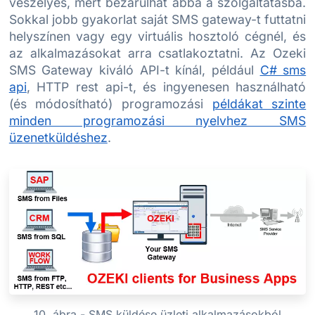
veszélyes, mert bezárulhat abba a szolgáltatásba.
Sokkal jobb gyakorlat saját SMS gateway-t futtatni
helyszínen vagy egy virtuális hosztoló cégnél, és
az alkalmazásokat arra csatlakoztatni. Az Ozeki
SMS Gateway kiváló API-t kínál, például
C# sms
api
, HTTP rest api-t, és ingyenesen használható
(és módosítható) programozási
példákat szinte
minden programozási nyelvhez SMS
üzenetküldéshez
.
10. ábra - SMS küldése üzleti alkalmazásokból