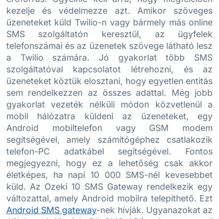
kezelje és védelmezze azt. Amikor szöveges
üzeneteket küld Twilio-n vagy bármely más online
SMS szolgáltatón keresztül, az ügyfelek
telefonszámai és az üzenetek szövege látható lesz
a Twilio számára. Jó gyakorlat több SMS
szolgáltatóval kapcsolatot létrehozni, és az
üzeneteket köztük elosztani, hogy egyetlen entitás
sem rendelkezzen az összes adattal. Még jobb
gyakorlat vezeték nélküli módon közvetlenül a
mobil hálózatra küldeni az üzeneteket, egy
Android mobiltelefon vagy GSM modem
segítségével, amely számítógéphez csatlakozik
telefon-PC adatkábel segítségével. Fontos
megjegyezni, hogy ez a lehetőség csak akkor
életképes, ha napi 10 000 SMS-nél kevesebbet
küld. Az Ozeki 10 SMS Gateway rendelkezik egy
változattal, amely Android mobilra telepíthető. Ezt
Android SMS gateway
-nek hívják. Ugyanazokat az