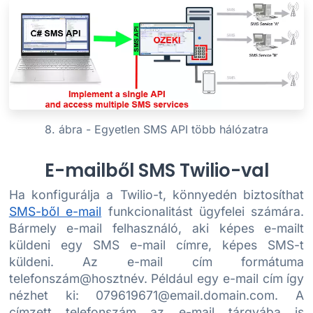
8. ábra - Egyetlen SMS API több hálózatra
E-mailből SMS Twilio-val
Ha konfigurálja a Twilio-t, könnyedén biztosíthat
SMS-ből e-mail
funkcionalitást ügyfelei számára.
Bármely e-mail felhasználó, aki képes e-mailt
küldeni egy SMS e-mail címre, képes SMS-t
küldeni. Az e-mail cím formátuma
telefonszám@hosztnév. Például egy e-mail cím így
nézhet ki: 079619671@email.domain.com. A
címzett telefonszám az e-mail tárgyába is