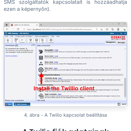
SMS szolgáltatók kapcsolatait is hozzáadhatja
ezen a képernyőn).
4. ábra - A Twilio kapcsolat beállítása