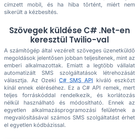
címzett mobil, és ha hiba történt, miért nem
sikerült a kézbesítés.
Szövegek küldése C# .Net-en
keresztül Twilio-val
A számítógép által vezérelt szöveges üzenetküldő
megoldások jelentősen jobban teljesítenek, mint az
emberi alkalmazottak. Emiatt a legtöbb vállalat
automatizált SMS szolgáltatások létrehozását
választja. Az Ozeki
C# SMS API
kiváló eszközt
kínál ennek eléréséhez. Ez a C# API remek, mert
teljes forráskóddal rendelkezik, és korlátozás
nélkül használható és módosítható. Ennek az
egyetlen alkalmazásprogramozási felületnek a
megvalósításával számos SMS szolgáltatást érhet
el egyetlen kódbázissal.