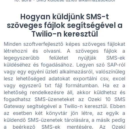
Hogyan küldjünk SMS-t
szöveges fájlok segítségével a
Twilio-n keresztül
Minden szoftverfejlesztő képes szöveges fájlokat
létrehozni és olvasni. A szöveges fájlok a
legegyszerűbb felületet nyújtják SMS-ek
küldéséhez és fogadásához. Legyen szó SAP-ról
vagy egy egyéni üzleti alkalmazásról, valószínűleg
lesz lehetőséged adatokat exportálni csv, excel
vagy egyszerű txt fájl formátumban. Ha ez a
lehetőség rendelkezésre áll, akkor küldhetsz és
fogadhatsz SMS-üzeneteket az Ozeki 10 SMS
Gateway segítségével a Twilio-n keresztül. Ebben
az esetben két könyvtár jön létre, az egyik a
küldendő SMS-üzenetek tárolására, a másik pedig
a beérkező SMS-ek mentésére. Az Ozeki