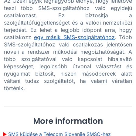
Az Ozeki egyik legnagyobb előnye, hogy lehetővé
teszi több SMS-szolgáltatóhoz való egyidejű
csatlakozást. Ez biztosítja a
szolgáltatófüggetlenséget és a valódi nemzetközi
terjedést. Ez lehet a legjobb időpont arra, hogy
csatlakozz
egy másik SMS-szolgáltatóhoz
. Több
SMS-szolgáltatóhoz való csatlakozás jelentősen
növeli a rendszer működési megbízhatóságát. A
több szolgáltatóval való kapcsolat hibajavító
képességet, legolcsóbb útvonal választást és
nyugalmat biztosít, hiszen másodpercek alatt
váltani tudsz szolgáltatót, ha valami váratlan
történik.
More information
SMS küldése a Telecom Slovenije SMSC-hez