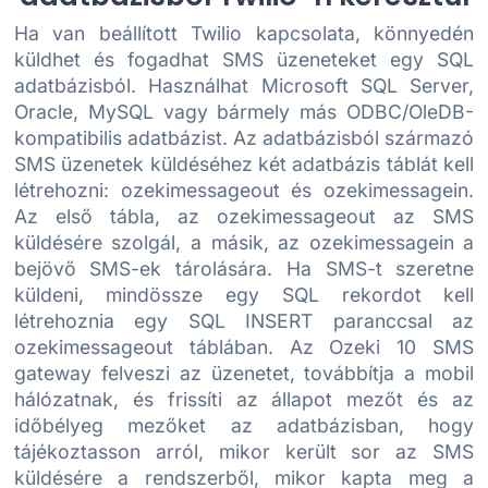
Ha van beállított Twilio kapcsolata, könnyedén
küldhet és fogadhat SMS üzeneteket egy SQL
adatbázisból. Használhat Microsoft SQL Server,
Oracle, MySQL vagy bármely más ODBC/OleDB-
kompatibilis adatbázist. Az adatbázisból származó
SMS üzenetek küldéséhez két adatbázis táblát kell
létrehozni: ozekimessageout és ozekimessagein.
Az első tábla, az ozekimessageout az SMS
küldésére szolgál, a másik, az ozekimessagein a
bejövő SMS-ek tárolására. Ha SMS-t szeretne
küldeni, mindössze egy SQL rekordot kell
létrehoznia egy SQL INSERT paranccsal az
ozekimessageout táblában. Az Ozeki 10 SMS
gateway felveszi az üzenetet, továbbítja a mobil
hálózatnak, és frissíti az állapot mezőt és az
időbélyeg mezőket az adatbázisban, hogy
tájékoztasson arról, mikor került sor az SMS
küldésére a rendszerből, mikor kapta meg a