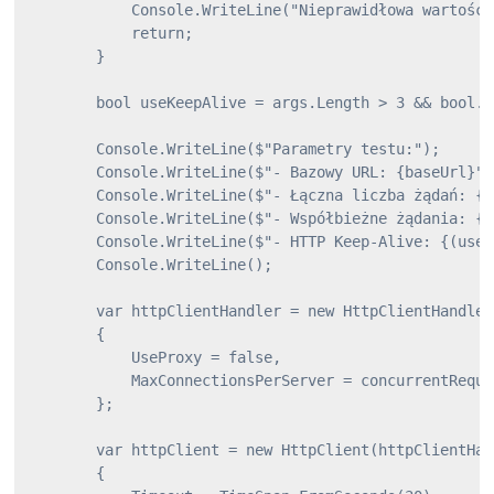
            Console.WriteLine("Nieprawidłowa wartość 
            return;

        }

        bool useKeepAlive = args.Length > 3 && bool.T
        Console.WriteLine($"Parametry testu:");

        Console.WriteLine($"- Bazowy URL: {baseUrl}");
        Console.WriteLine($"- Łączna liczba żądań: {t
        Console.WriteLine($"- Współbieżne żądania: {c
        Console.WriteLine($"- HTTP Keep-Alive: {(useK
        Console.WriteLine();

        var httpClientHandler = new HttpClientHandler

        {

            UseProxy = false,

            MaxConnectionsPerServer = concurrentReques
        };

        var httpClient = new HttpClient(httpClientHand
        {
