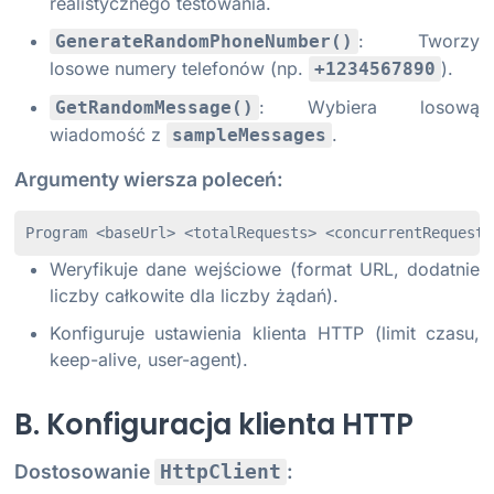
realistycznego testowania.
: Tworzy
GenerateRandomPhoneNumber()
losowe numery telefonów (np.
).
+1234567890
: Wybiera losową
GetRandomMessage()
wiadomość z
.
sampleMessages
Argumenty wiersza poleceń:
Program <baseUrl> <totalRequests> <concurrentRequests
Weryfikuje dane wejściowe (format URL, dodatnie
liczby całkowite dla liczby żądań).
Konfiguruje ustawienia klienta HTTP (limit czasu,
keep-alive, user-agent).
B. Konfiguracja klienta HTTP
Dostosowanie
:
HttpClient