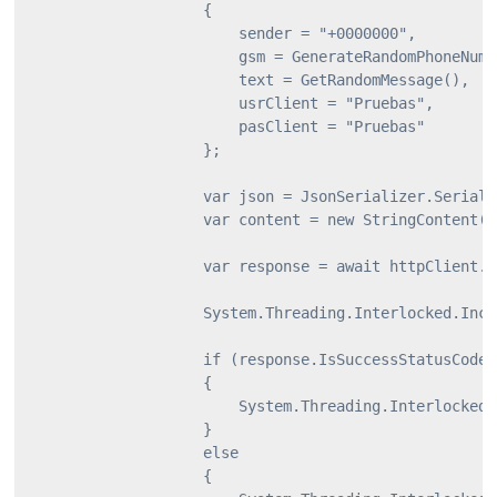
                    {

                        sender = "+0000000",

                        gsm = GenerateRandomPhoneNumbe
                        text = GetRandomMessage(),

                        usrClient = "Pruebas",

                        pasClient = "Pruebas"

                    };

                    var json = JsonSerializer.Seriali
                    var content = new StringContent(j
                    var response = await httpClient.P
                    System.Threading.Interlocked.Incr
                    if (response.IsSuccessStatusCode)

                    {

                        System.Threading.Interlocked.
                    }

                    else

                    {
