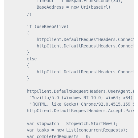
            Timeout = TimeSpan.FromSeconds(30),

            BaseAddress = new Uri(baseUrl)

        };

        if (useKeepAlive)

        {

            httpClient.DefaultRequestHeaders.Connecti
            httpClient.DefaultRequestHeaders.Connecti
        }

        else

        {

            httpClient.DefaultRequestHeaders.Connecti
        }

        httpClient.DefaultRequestHeaders.UserAgent.Par
         "Mozilla/5.0 (Windows NT 10.0; Win64; x64) A
         "(KHTML, like Gecko) Chrome/92.0.4515.159 Sa
        httpClient.DefaultRequestHeaders.Accept.Parse
        var stopwatch = Stopwatch.StartNew();

        var tasks = new List
(concurrentRequests);

        var completedRequests = 0;
