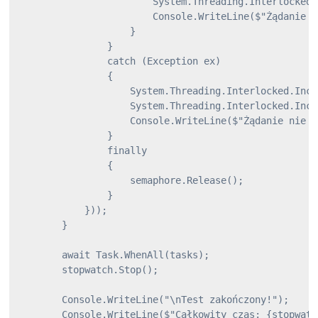
                        System.Threading.Interlocked.
                        Console.WriteLine($"Żądanie n
                    }

                }

                catch (Exception ex)

                {

                    System.Threading.Interlocked.Incr
                    System.Threading.Interlocked.Incr
                    Console.WriteLine($"Żądanie nie p
                }

                finally

                {

                    semaphore.Release();

                }

            }));

        }

        await Task.WhenAll(tasks);

        stopwatch.Stop();

        Console.WriteLine("\nTest zakończony!");

        Console.WriteLine($"Całkowity czas: {stopwatc