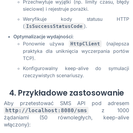
Przechwytuje wyjątki (np. limity czasu, błędy
sieciowe) i rejestruje porażki.
Weryfikuje kody statusu HTTP
(
).
IsSuccessStatusCode
Optymalizacje wydajności
:
Ponownie używa
(najlepsza
HttpClient
praktyka dla uniknięcia wyczerpania portów
TCP).
Konfigurowalny keep-alive do symulacji
rzeczywistych scenariuszy.
4. Przykładowe zastosowanie
Aby przetestować SMS API pod adresem
z 1000
http://localhost:8080/sms
żądaniami (50 równoległych, keep-alive
włączony):