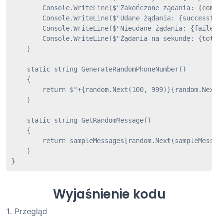
        Console.WriteLine($"Zakończone żądania: {comp
        Console.WriteLine($"Udane żądania: {successfu
        Console.WriteLine($"Nieudane żądania: {failed
        Console.WriteLine($"Żądania na sekundę: {tota
    }

    static string GenerateRandomPhoneNumber()

    {

        return $"+{random.Next(100, 999)}{random.Next
    }

    static string GetRandomMessage()

    {

        return sampleMessages[random.Next(sampleMessa
    }

Wyjaśnienie kodu
1. Przegląd