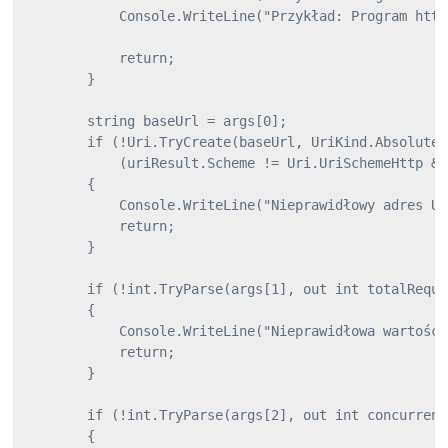
            Console.WriteLine("Przykład: Program http
            return;

        }

        string baseUrl = args[0];

        if (!Uri.TryCreate(baseUrl, UriKind.Absolute,
            (uriResult.Scheme != Uri.UriSchemeHttp &&
        {

            Console.WriteLine("Nieprawidłowy adres UR
            return;

        }

        if (!int.TryParse(args[1], out int totalReque
        {

            Console.WriteLine("Nieprawidłowa wartość 
            return;

        }

        if (!int.TryParse(args[2], out int concurrent
        {
