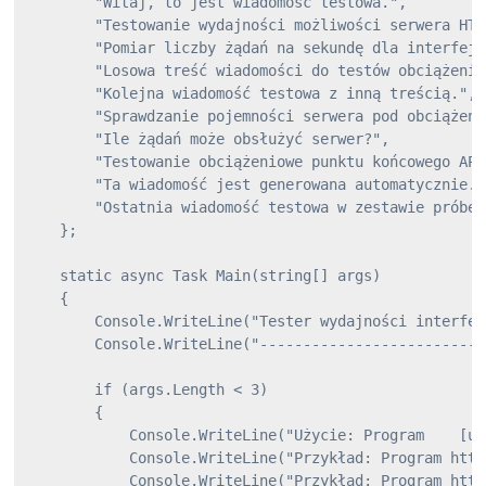
        "Witaj, to jest wiadomość testowa.",

        "Testowanie wydajności możliwości serwera HTTP
        "Pomiar liczby żądań na sekundę dla interfejs
        "Losowa treść wiadomości do testów obciążeniow
        "Kolejna wiadomość testowa z inną treścią.",

        "Sprawdzanie pojemności serwera pod obciążenie
        "Ile żądań może obsłużyć serwer?",

        "Testowanie obciążeniowe punktu końcowego API 
        "Ta wiadomość jest generowana automatycznie.",
        "Ostatnia wiadomość testowa w zestawie próbek.
    };

    static async Task Main(string[] args)

    {

        Console.WriteLine("Tester wydajności interfej
        Console.WriteLine("--------------------------
        if (args.Length < 3)

        {

            Console.WriteLine("Użycie: Program 
 [us
            Console.WriteLine("Przykład: Program http
            Console.WriteLine("Przykład: Program http