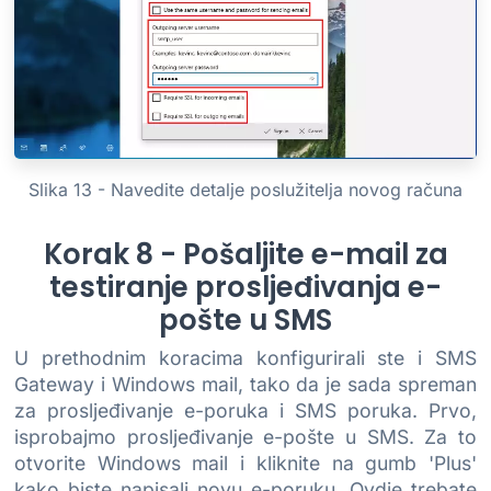
Slika 13 - Navedite detalje poslužitelja novog računa
Korak 8 - Pošaljite e-mail za
testiranje prosljeđivanja e-
pošte u SMS
U prethodnim koracima konfigurirali ste i SMS
Gateway i Windows mail, tako da je sada spreman
za prosljeđivanje e-poruka i SMS poruka. Prvo,
isprobajmo prosljeđivanje e-pošte u SMS. Za to
otvorite Windows mail i kliknite na gumb 'Plus'
kako biste napisali novu e-poruku. Ovdje trebate