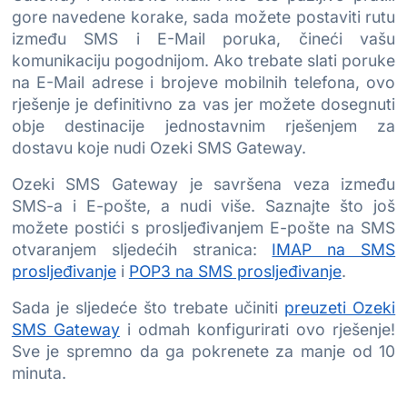
gore navedene korake, sada možete postaviti rutu
između SMS i E-Mail poruka, čineći vašu
komunikaciju pogodnijom. Ako trebate slati poruke
na E-Mail adrese i brojeve mobilnih telefona, ovo
rješenje je definitivno za vas jer možete dosegnuti
obje destinacije jednostavnim rješenjem za
dostavu koje nudi Ozeki SMS Gateway.
Ozeki SMS Gateway je savršena veza između
SMS-a i E-pošte, a nudi više. Saznajte što još
možete postići s prosljeđivanjem E-pošte na SMS
otvaranjem sljedećih stranica:
IMAP na SMS
prosljeđivanje
i
POP3 na SMS prosljeđivanje
.
Sada je sljedeće što trebate učiniti
preuzeti Ozeki
SMS Gateway
i odmah konfigurirati ovo rješenje!
Sve je spremno da ga pokrenete za manje od 10
minuta.