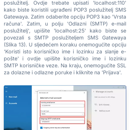
poslužitelj. Ovdje trebate upisati 'localhost:110'
kako biste koristili ugrađeni POP3 poslužitelj SMS
Gatewaya. Zatim odaberite opciju POP3 kao 'Vrsta
računa'. Zatim, u polju 'Odlazni (SMTP) e-mail
poslužitelj', upišite 'localhost:25' kako biste se
povezali s SMTP poslužiteljem SMS Gatewaya
(Slika 13). U sljedećem koraku onemogućite opciju
'Koristi isto korisničko ime i lozinku za slanje e-
pošte' i ovdje upišite korisničko ime i lozinku
SMTP korisničke veze. Na kraju, onemogućite SSL
za dolazne i odlazne poruke i kliknite na 'Prijava'.