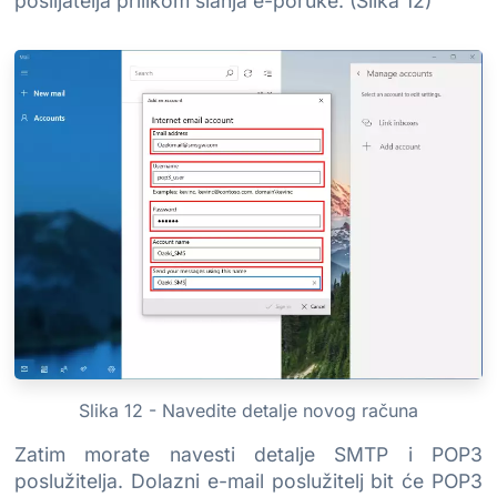
pošiljatelja prilikom slanja e-poruke. (Slika 12)
Slika 12 - Navedite detalje novog računa
Zatim morate navesti detalje SMTP i POP3
poslužitelja. Dolazni e-mail poslužitelj bit će POP3