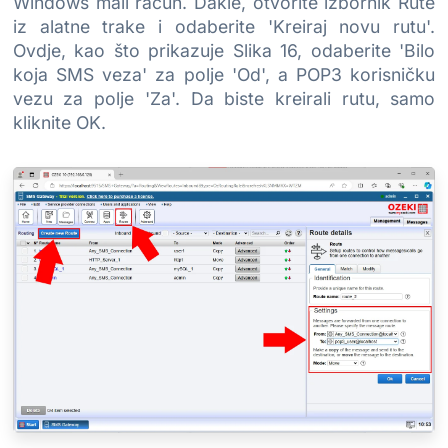
Windows mail račun. Dakle, otvorite izbornik Rute
iz alatne trake i odaberite 'Kreiraj novu rutu'.
Ovdje, kao što prikazuje Slika 16, odaberite 'Bilo
koja SMS veza' za polje 'Od', a POP3 korisničku
vezu za polje 'Za'. Da biste kreirali rutu, samo
kliknite OK.